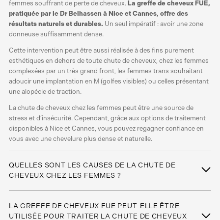
femmes souffrant de perte de cheveux.
La greffe de cheveux FUE,
pratiquée par le Dr Belhassen à Nice et Cannes, offre des
résultats naturels et durables.
Un seul impératif : avoir une zone
donneuse suffisamment dense.
Cette intervention peut être aussi réalisée à des fins purement
esthétiques en dehors de toute chute de cheveux, chez les femmes
complexées par un très grand front, les femmes trans souhaitant
adoucir une implantation en M (golfes visibles) ou celles présentant
une alopécie de traction.
La chute de cheveux chez les femmes peut être une source de
stress et d’insécurité. Cependant, grâce aux options de traitement
disponibles à Nice et Cannes, vous pouvez regagner confiance en
vous avec une chevelure plus dense et naturelle.
QUELLES SONT LES CAUSES DE LA CHUTE DE
CHEVEUX CHEZ LES FEMMES ?
La chute de cheveux chez les femmes peut être causée par divers
facteurs, dont les changements hormonaux (comme ceux qui se
LA GREFFE DE CHEVEUX FUE PEUT-ELLE ÊTRE
produisent pendant la ménopause), le stress, une mauvaise
UTILISÉE POUR TRAITER LA CHUTE DE CHEVEUX
alimentation, certaines conditions médicales ou la prise de