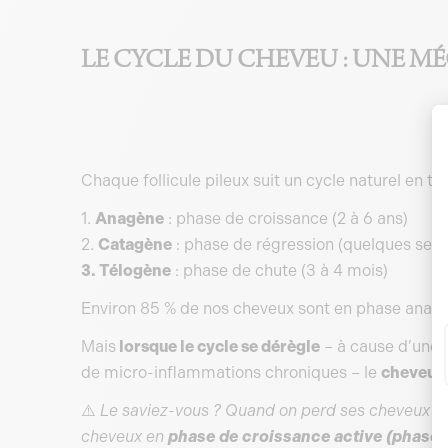
LE CYCLE DU CHEVEU : UNE M
Chaque follicule pileux suit un cycle naturel en tro
1.
Anagène
: phase de croissance (2 à 6 ans)
2.
Catagène
: phase de régression (quelques sem
3. Télogène
: phase de chute (3 à 4 mois)
Environ 85 % de nos cheveux sont en phase ana
Mais
lorsque le cycle se dérègle
– à cause d’une p
de micro-inflammations chroniques – le
cheveu e
⚠️
Le saviez-vous ? Quand on perd ses cheveux ap
cheveux en
phase de croissance active (phase