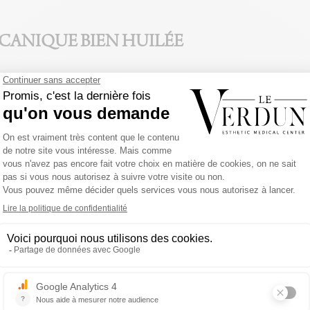
ÉCANIQUE BIEN HUILÉE
is phases :
aines)
gène à un moment donné.
rédisposition génétique, d’un déséquilibre hormonal (chute 
ntre prématurément en phase télogène
… et finit par tomber
rès un traitement par chiomothérapie, on parle
d’alopécie
 anagène)
.