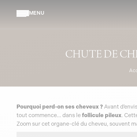
Aller au contenu
/
MENU
CHUTE DE CHE
Acc
Pourquoi perd-on ses cheveux ?
Avant d’envi
tout commence… dans le
follicule pileux
. Cett
Zoom sur cet organe-clé du cheveu, souvent ma